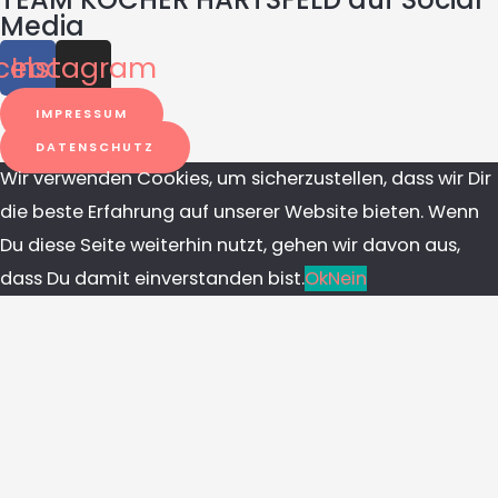
Media
cebook
Instagram
IMPRESSUM
DATENSCHUTZ
Wir verwenden Cookies, um sicherzustellen, dass wir Dir
die beste Erfahrung auf unserer Website bieten. Wenn
Du diese Seite weiterhin nutzt, gehen wir davon aus,
dass Du damit einverstanden bist.
Ok
Nein