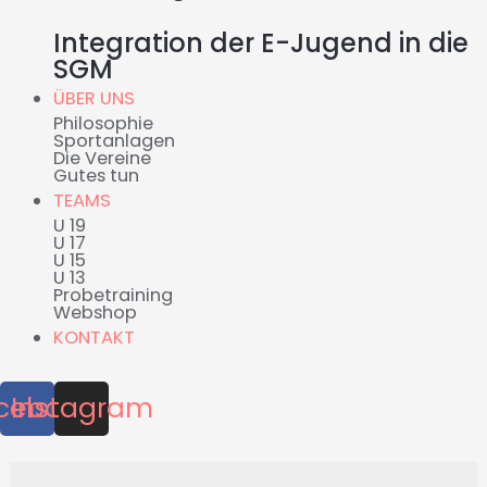
Integration der E-Jugend in die
SGM
ÜBER UNS
Philosophie
Sportanlagen
Die Vereine
Gutes tun
TEAMS
U 19
U 17
U 15
U 13
Probetraining
Webshop
KONTAKT
cebook
Instagram