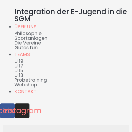
Integration der E-Jugend in die
SGM
ÜBER UNS
Philosophie
Sportanlagen
Die Vereine
Gutes tun
TEAMS
U 19
U 17
U 15
U 13
Probetraining
Webshop
KONTAKT
cebook
Instagram