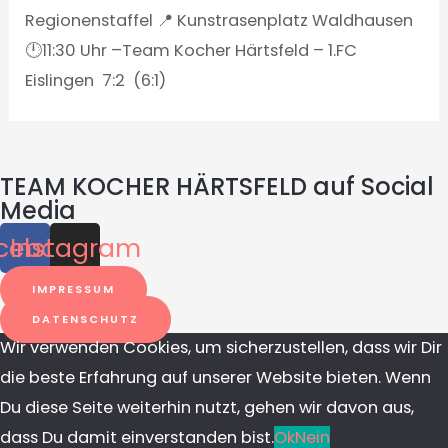
Regionenstaffel 📍 Kunstrasenplatz Waldhausen
🕛11:30 Uhr –Team Kocher Härtsfeld – 1.FC
Eislingen 7:2 (6:1)
TEAM KOCHER HÄRTSFELD auf Social
Media
cebook
Instagram
IMPRESSUM
DATENSCHUTZ
Wir verwenden Cookies, um sicherzustellen, dass wir Dir
die beste Erfahrung auf unserer Website bieten. Wenn
Du diese Seite weiterhin nutzt, gehen wir davon aus,
dass Du damit einverstanden bist.
Ok
Nein