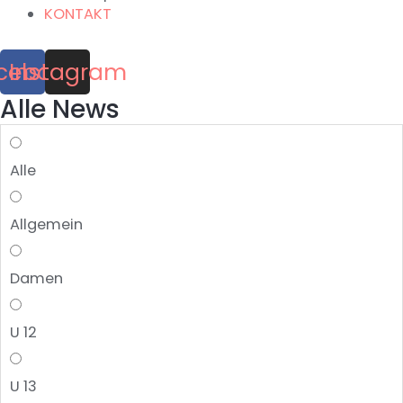
KONTAKT
cebook
Instagram
Alle News
Alle
Allgemein
Damen
U 12
U 13