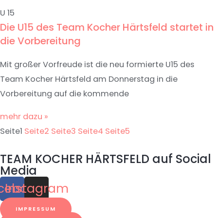
U 15
Die U15 des Team Kocher Härtsfeld startet in
die Vorbereitung
Mit großer Vorfreude ist die neu formierte U15 des
Team Kocher Härtsfeld am Donnerstag in die
Vorbereitung auf die kommende
mehr dazu »
Seite
1
Seite
2
Seite
3
Seite
4
Seite
5
TEAM KOCHER HÄRTSFELD auf Social
Media
cebook
Instagram
IMPRESSUM