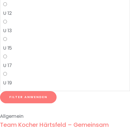
U 12
U 13
U 15
U 17
U 19
FILTER ANWENDEN
Allgemein
Team Kocher Härtsfeld – Gemeinsam