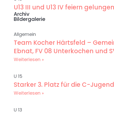
U13 III und U13 IV feiern gelun
Archiv
Bildergalerie
Allgemein
Team Kocher Härtsfeld – Gemein
Ebnat, FV 08 Unterkochen und 
Weiterlesen »
U 15
Starker 3. Platz für die C-Jug
Weiterlesen »
U 13