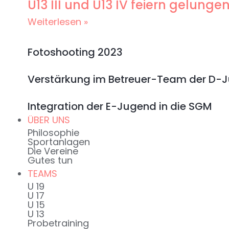
U13 III und U13 IV feiern gelun
Weiterlesen »
Fotoshooting 2023
Verstärkung im Betreuer-Team der D-
Integration der E-Jugend in die SGM
ÜBER UNS
Philosophie
Sportanlagen
Die Vereine
Gutes tun
TEAMS
U 19
U 17
U 15
U 13
Probetraining