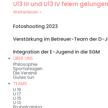
U13 III und U13 IV feiern gelun
Weiterlesen »
Fotoshooting 2023
Verstärkung im Betreuer-Team der D-
Integration der E-Jugend in die SGM
ÜBER UNS
Philosophie
Sportanlagen
Die Vereine
Gutes tun
TEAMS
U 19
U 17
U 15
U 13
Probetraining