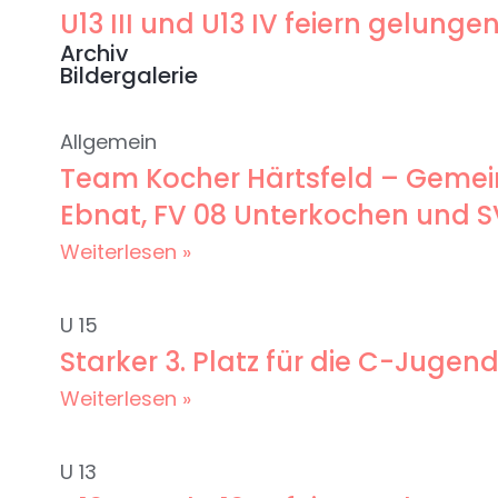
U13 III und U13 IV feiern gelun
Archiv
Bildergalerie
Allgemein
Team Kocher Härtsfeld – Gemein
Ebnat, FV 08 Unterkochen und 
Weiterlesen »
U 15
Starker 3. Platz für die C-Jug
Weiterlesen »
U 13