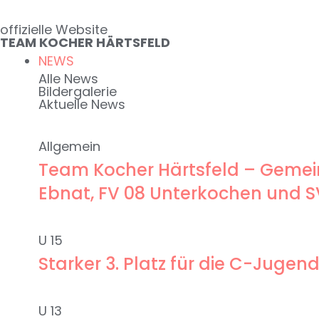
Zum
offizielle Website
Inhalt
TEAM KOCHER HÄRTSFELD
springen
NEWS
Alle News
Bildergalerie
Aktuelle News
Allgemein
Team Kocher Härtsfeld – Gemein
Ebnat, FV 08 Unterkochen und 
U 15
Starker 3. Platz für die C-Jug
U 13