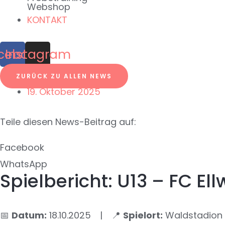
Webshop
KONTAKT
cebook
Instagram
ZURÜCK ZU ALLEN NEWS
19. Oktober 2025
Teile diesen News-Beitrag auf:
Facebook
WhatsApp
Spielbericht: U13 – FC El
📅
Datum:
18.10.2025 | 📍
Spielort:
Waldstadion 