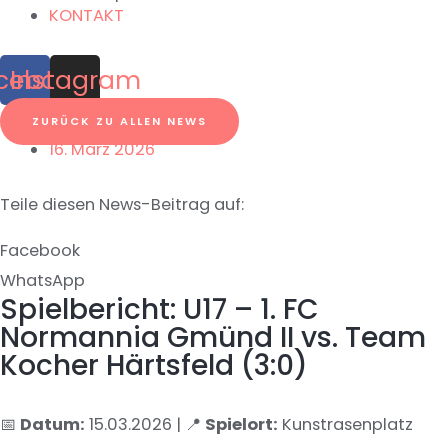
KONTAKT
cebook
Instagram
ZURÜCK ZU ALLEN NEWS
16. März 2026
Teile diesen News-Beitrag auf:
Facebook
WhatsApp
Spielbericht: U17 – 1. FC
Normannia Gmünd II vs. Team
Kocher Härtsfeld (3:0)
📅
Datum:
15.03.2026 | 📍
Spielort:
Kunstrasenplatz