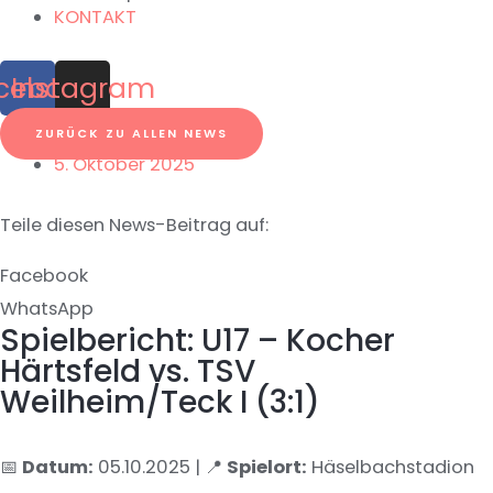
KONTAKT
cebook
Instagram
ZURÜCK ZU ALLEN NEWS
5. Oktober 2025
Teile diesen News-Beitrag auf:
Facebook
WhatsApp
Spielbericht: U17 – Kocher
Härtsfeld vs. TSV
Weilheim/Teck I (3:1)
📅
Datum:
05.10.2025 | 📍
Spielort:
Häselbachstadion