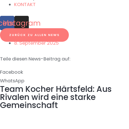
KONTAKT
cebook
Instagram
ZURÜCK ZU ALLEN NEWS
8. September 2025
Teile diesen News-Beitrag auf:
Facebook
WhatsApp
Team Kocher Härtsfeld: Aus
Rivalen wird eine starke
Gemeinschaft