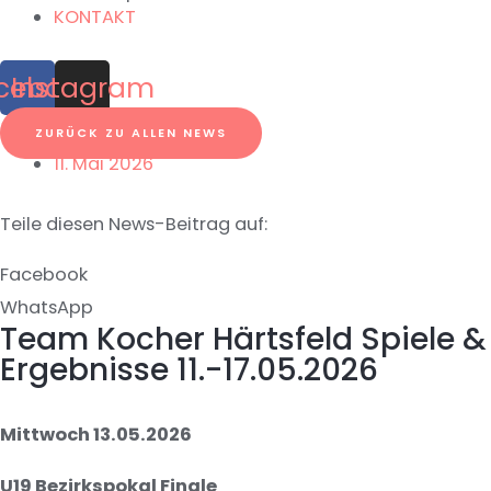
KONTAKT
cebook
Instagram
ZURÜCK ZU ALLEN NEWS
11. Mai 2026
Teile diesen News-Beitrag auf:
Facebook
WhatsApp
Team Kocher Härtsfeld Spiele &
Ergebnisse 11.-17.05.2026
Mittwoch 13.05.2026
U19 Bezirkspokal Finale