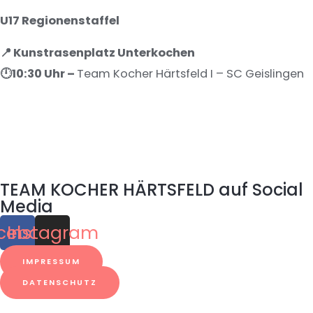
U17 Regionenstaffel
📍 Kunstrasenplatz Unterkochen
🕛10
:30 Uhr –
Team Kocher Härtsfeld I – SC Geislingen
TEAM KOCHER HÄRTSFELD auf Social
Media
cebook
Instagram
IMPRESSUM
DATENSCHUTZ