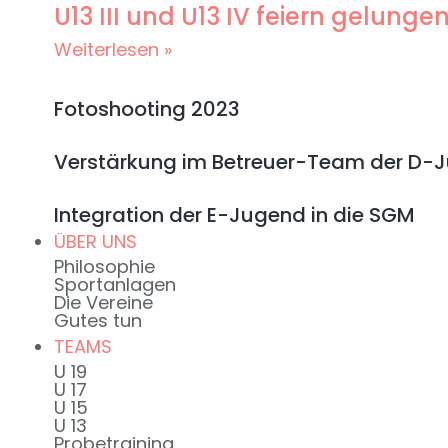
U13 III und U13 IV feiern gelun
Weiterlesen »
Fotoshooting 2023
Verstärkung im Betreuer-Team der D-
Integration der E-Jugend in die SGM
ÜBER UNS
Philosophie
Sportanlagen
Die Vereine
Gutes tun
TEAMS
U 19
U 17
U 15
U 13
Probetraining