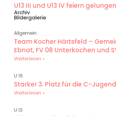
U13 III und U13 IV feiern gelun
Archiv
Bildergalerie
Allgemein
Team Kocher Härtsfeld – Gemein
Ebnat, FV 08 Unterkochen und 
Weiterlesen »
U 15
Starker 3. Platz für die C-Jug
Weiterlesen »
U 13