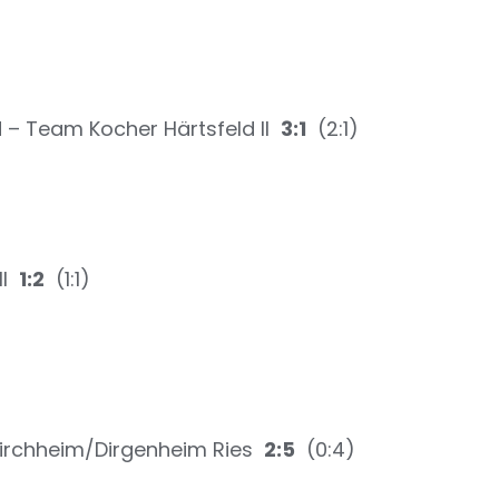
– Team Kocher Härtsfeld II
3:1
(2:1)
II
1:2
(1:1)
Kirchheim/Dirgenheim Ries
2:5
(0:4)