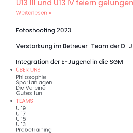
U13 III und U13 IV feiern gelun
Weiterlesen »
Fotoshooting 2023
Verstärkung im Betreuer-Team der D-
Integration der E-Jugend in die SGM
ÜBER UNS
Philosophie
Sportanlagen
Die Vereine
Gutes tun
TEAMS
U 19
U 17
U 15
U 13
Probetraining