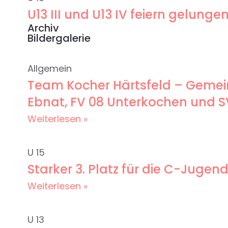
U13 III und U13 IV feiern gelun
Archiv
Bildergalerie
Allgemein
Team Kocher Härtsfeld – Gemein
Ebnat, FV 08 Unterkochen und 
Weiterlesen »
U 15
Starker 3. Platz für die C-Jug
Weiterlesen »
U 13