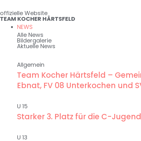
Zum
offizielle Website
Inhalt
TEAM KOCHER HÄRTSFELD
springen
NEWS
Alle News
Bildergalerie
Aktuelle News
Allgemein
Team Kocher Härtsfeld – Gemein
Ebnat, FV 08 Unterkochen und 
U 15
Starker 3. Platz für die C-Jug
U 13