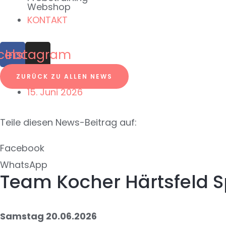
Webshop
KONTAKT
cebook
Instagram
ZURÜCK ZU ALLEN NEWS
15. Juni 2026
Teile diesen News-Beitrag auf:
Facebook
WhatsApp
Team Kocher Härtsfeld Sp
Samstag
20.06.2026